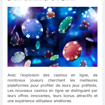
Avec l’explosion des casinos en ligne, de
nombreux joueurs cherchent les meilleures
plateformes pour profiter de leurs jeux préférés.
Les nouveaux casinos en ligne se distinguent par
leurs offres innovantes, leurs bonus attractifs et
une expérience utilisateur améliorée.