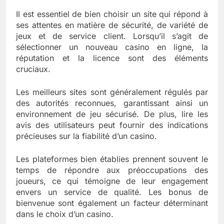
Il est essentiel de bien choisir un site qui répond à
ses attentes en matière de sécurité, de variété de
jeux et de service client. Lorsqu’il s’agit de
sélectionner un nouveau casino en ligne, la
réputation et la licence sont des éléments
cruciaux.
Les meilleurs sites sont généralement régulés par
des autorités reconnues, garantissant ainsi un
environnement de jeu sécurisé. De plus, lire les
avis des utilisateurs peut fournir des indications
précieuses sur la fiabilité d’un casino.
Les plateformes bien établies prennent souvent le
temps de répondre aux préoccupations des
joueurs, ce qui témoigne de leur engagement
envers un service de qualité. Les bonus de
bienvenue sont également un facteur déterminant
dans le choix d’un casino.