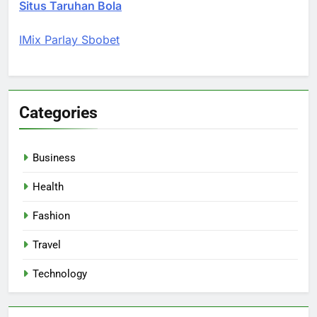
Situs Taruhan Bola
IMix Parlay Sbobet
Categories
Business
Health
Fashion
Travel
Technology