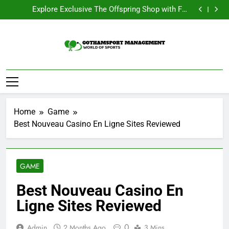
Academic Overview of California Politics A Primer
Skip
7th Edition pdf for Better Understanding
Explore Exclusive The Offspring Shop with Fan
to
Favorites
Dentist Oshawa Helping You Achieve a Confident
Smile
Common Signs of Airflow Restriction Every
content
Homeowner Should Know
Academic Overview of California Politics A Primer
7th Edition pdf for Better Understanding
Explore Exclusive The Offspring Shop with Fan
Favorites
Dentist Oshawa Helping You Achieve a Confident
Gothamsport
Smile
Common Signs of Airflow Restriction Every
World Of Sports
Homeowner Should Know
Management
Home
Game
Best Nouveau Casino En Ligne Sites Reviewed
GAME
Best Nouveau Casino En
Ligne Sites Reviewed
0
Admin
2 Months Ago
3 Mins