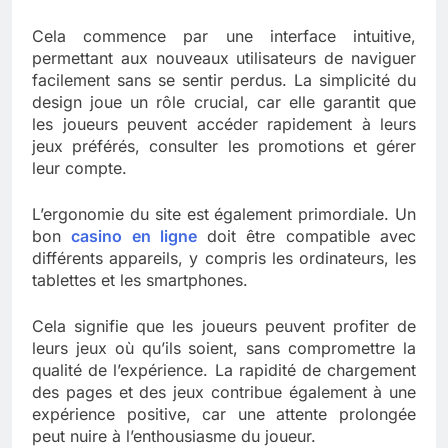
Cela commence par une interface intuitive,
permettant aux nouveaux utilisateurs de naviguer
facilement sans se sentir perdus. La simplicité du
design joue un rôle crucial, car elle garantit que
les joueurs peuvent accéder rapidement à leurs
jeux préférés, consulter les promotions et gérer
leur compte.
L’ergonomie du site est également primordiale. Un
bon
casino en ligne
doit être compatible avec
différents appareils, y compris les ordinateurs, les
tablettes et les smartphones.
Cela signifie que les joueurs peuvent profiter de
leurs jeux où qu’ils soient, sans compromettre la
qualité de l’expérience. La rapidité de chargement
des pages et des jeux contribue également à une
expérience positive, car une attente prolongée
peut nuire à l’enthousiasme du joueur.