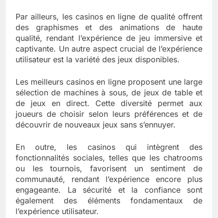
Par ailleurs, les casinos en ligne de qualité offrent
des graphismes et des animations de haute
qualité, rendant l’expérience de jeu immersive et
captivante. Un autre aspect crucial de l’expérience
utilisateur est la variété des jeux disponibles.
Les meilleurs casinos en ligne proposent une large
sélection de machines à sous, de jeux de table et
de jeux en direct. Cette diversité permet aux
joueurs de choisir selon leurs préférences et de
découvrir de nouveaux jeux sans s’ennuyer.
En outre, les casinos qui intègrent des
fonctionnalités sociales, telles que les chatrooms
ou les tournois, favorisent un sentiment de
communauté, rendant l’expérience encore plus
engageante. La sécurité et la confiance sont
également des éléments fondamentaux de
l’expérience utilisateur.