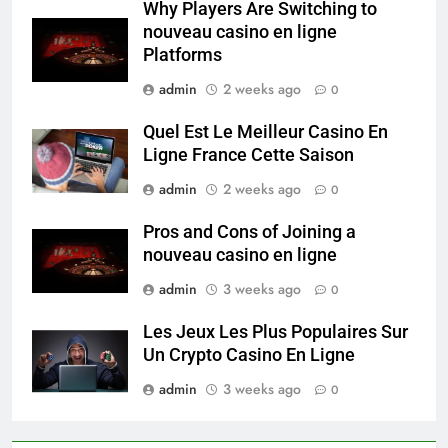
Why Players Are Switching to
nouveau casino en ligne
Platforms
admin
2 weeks ago
0
Quel Est Le Meilleur Casino En
Ligne France Cette Saison
admin
2 weeks ago
0
Pros and Cons of Joining a
nouveau casino en ligne
admin
3 weeks ago
0
Les Jeux Les Plus Populaires Sur
Un Crypto Casino En Ligne
admin
3 weeks ago
0