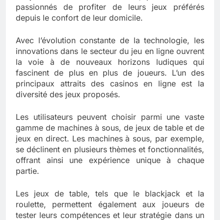
passionnés de profiter de leurs jeux préférés
depuis le confort de leur domicile.
Avec l’évolution constante de la technologie, les
innovations dans le secteur du jeu en ligne ouvrent
la voie à de nouveaux horizons ludiques qui
fascinent de plus en plus de joueurs. L’un des
principaux attraits des casinos en ligne est la
diversité des jeux proposés.
Les utilisateurs peuvent choisir parmi une vaste
gamme de machines à sous, de jeux de table et de
jeux en direct. Les machines à sous, par exemple,
se déclinent en plusieurs thèmes et fonctionnalités,
offrant ainsi une expérience unique à chaque
partie.
Les jeux de table, tels que le blackjack et la
roulette, permettent également aux joueurs de
tester leurs compétences et leur stratégie dans un