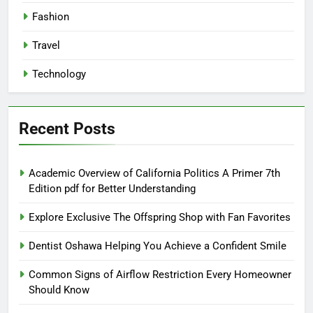
Fashion
Travel
Technology
Recent Posts
Academic Overview of California Politics A Primer 7th
Edition pdf for Better Understanding
Explore Exclusive The Offspring Shop with Fan Favorites
Dentist Oshawa Helping You Achieve a Confident Smile
Common Signs of Airflow Restriction Every Homeowner
Should Know