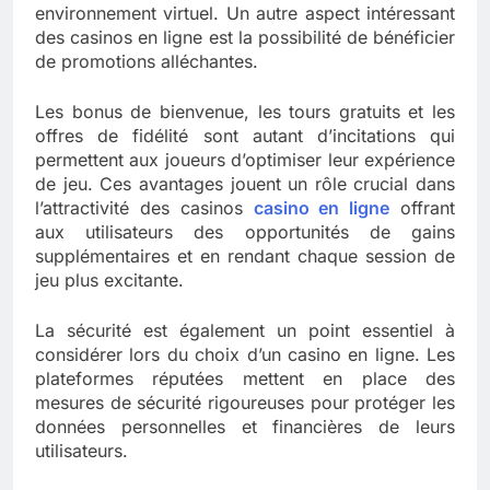
environnement virtuel. Un autre aspect intéressant
des casinos en ligne est la possibilité de bénéficier
de promotions alléchantes.
Les bonus de bienvenue, les tours gratuits et les
offres de fidélité sont autant d’incitations qui
permettent aux joueurs d’optimiser leur expérience
de jeu. Ces avantages jouent un rôle crucial dans
l’attractivité des casinos
casino en ligne
offrant
aux utilisateurs des opportunités de gains
supplémentaires et en rendant chaque session de
jeu plus excitante.
La sécurité est également un point essentiel à
considérer lors du choix d’un casino en ligne. Les
plateformes réputées mettent en place des
mesures de sécurité rigoureuses pour protéger les
données personnelles et financières de leurs
utilisateurs.