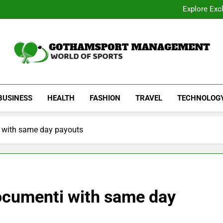
Academic Overview of California
Explore Exc
Dentist Os
Common Signs of Airflow
Academic Overview of California
Explore Exc
Dentist Os
Common Signs of Airflow
Gothamsport Manag
World Of Sports
BUSINESS
HEALTH
FASHION
TRAVEL
TECHNOLOG
i with same day payouts
documenti with same day