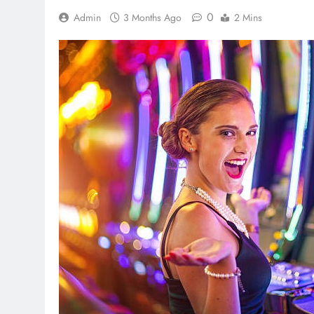
0
Admin
3 Months Ago
2 Mins