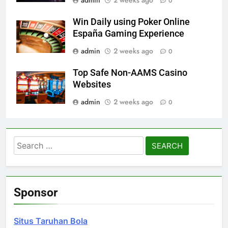
admin
2 weeks ago
0
Win Daily using Poker Online
España Gaming Experience
admin
2 weeks ago
0
Top Safe Non-AAMS Casino
Websites
admin
2 weeks ago
0
Search
for:
Sponsor
Situs Taruhan Bola