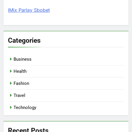
IMix Parlay Sbobet
Categories
Business
Health
Fashion
Travel
Technology
Recent Posts