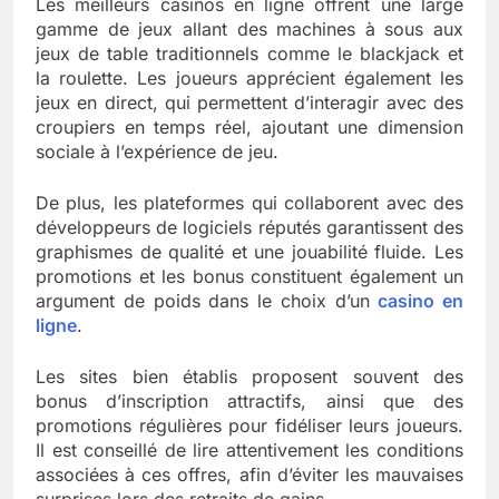
Les meilleurs casinos en ligne offrent une large
gamme de jeux allant des machines à sous aux
jeux de table traditionnels comme le blackjack et
la roulette. Les joueurs apprécient également les
jeux en direct, qui permettent d’interagir avec des
croupiers en temps réel, ajoutant une dimension
sociale à l’expérience de jeu.
De plus, les plateformes qui collaborent avec des
développeurs de logiciels réputés garantissent des
graphismes de qualité et une jouabilité fluide. Les
promotions et les bonus constituent également un
argument de poids dans le choix d’un
casino en
ligne
.
Les sites bien établis proposent souvent des
bonus d’inscription attractifs, ainsi que des
promotions régulières pour fidéliser leurs joueurs.
Il est conseillé de lire attentivement les conditions
associées à ces offres, afin d’éviter les mauvaises