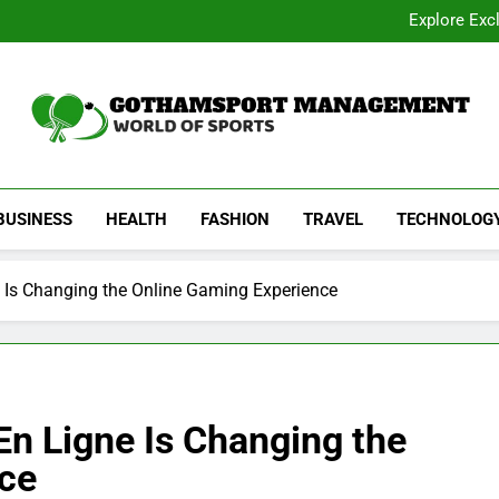
Academic Overview of California
Explore Exc
Dentist Os
Common Signs of Airflow
Academic Overview of California
Explore Exc
Dentist Os
Common Signs of Airflow
Gothamsport Manag
World Of Sports
BUSINESS
HEALTH
FASHION
TRAVEL
TECHNOLOG
Is Changing the Online Gaming Experience
n Ligne Is Changing the
ce