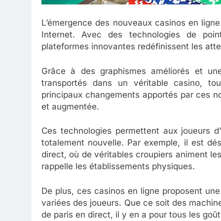
L’émergence des nouveaux casinos en ligne 
Internet. Avec des technologies de point
plateformes innovantes redéfinissent les att
Grâce à des graphismes améliorés et une 
transportés dans un véritable casino, to
principaux changements apportés par ces nouv
et augmentée.
Ces technologies permettent aux joueurs d’
totalement nouvelle. Par exemple, il est dé
direct, où de véritables croupiers animent le
rappelle les établissements physiques.
De plus, ces casinos en ligne proposent un
variées des joueurs. Que ce soit des machine
de paris en direct, il y en a pour tous les goût