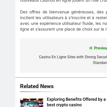
nouveaux casinos en ligne jouent un rôle cruci
Des offres de bienvenue généreuses, des p
incitent les utilisateurs à s’inscrire et à res
avec une expérience utilisateur fluide, les 
ligne et s’assurent une place de choix sur le
Previou
Post
navigation
Casino En Ligne Sites with Strong Securi
Standar
Related News
Exploring Benefits Offered by a
best crypto casino