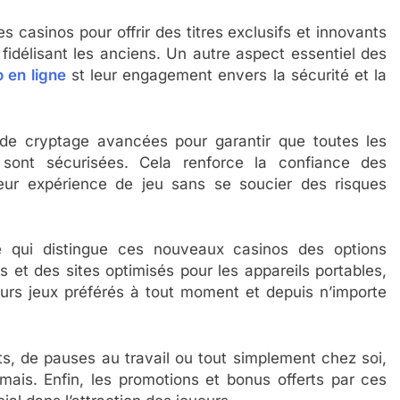
 casinos pour offrir des titres exclusifs et innovants
 fidélisant les anciens. Un autre aspect essentiel des
 en ligne
st leur engagement envers la sécurité et la
 de cryptage avancées pour garantir que toutes les
s sont sécurisées. Cela renforce la confiance des
e leur expérience de jeu sans se soucier des risques
clé qui distingue ces nouveaux casinos des options
s et des sites optimisés pour les appareils portables,
urs jeux préférés à tout moment et depuis n’importe
jets, de pauses au travail ou tout simplement chez soi,
amais. Enfin, les promotions et bonus offerts par ces