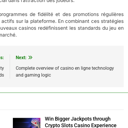
al dans l’attraction des joueurs.
rogrammes de fidélité et des promotions régulières
ter actifs sur la plateforme. En combinant ces stratégies
nouveaux casinos redéfinissent les standards du jeu en
 marché.
s:
Next:
ty
Complete overview of casino en ligne technology
ds
and gaming logic
Win Bigger Jackpots through
Crypto Slots Casino Experience