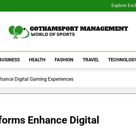
Academic Overview of California
Explore Exc
Dentist Os
Common Signs of Airflow
Academic Overview of California
Explore Exc
Dentist Os
Common Signs of Airflow
Gothamsport Manag
World Of Sports
BUSINESS
HEALTH
FASHION
TRAVEL
TECHNOLOG
hance Digital Gaming Experiences
forms Enhance Digital