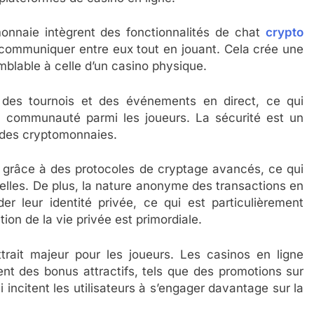
nnaie intègrent des fonctionnalités de chat
crypto
 communiquer entre eux tout en jouant. Cela crée une
blable à celle d’un casino physique.
 des tournois et des événements en direct, ce qui
 communauté parmi les joueurs. La sécurité est un
nt des cryptomonnaies.
s grâce à des protocoles de cryptage avancés, ce qui
nelles. De plus, la nature anonyme des transactions en
 leur identité privée, ce qui est particulièrement
ion de la vie privée est primordiale.
attrait majeur pour les joueurs. Les casinos en ligne
nt des bonus attractifs, tels que des promotions sur
 incitent les utilisateurs à s’engager davantage sur la