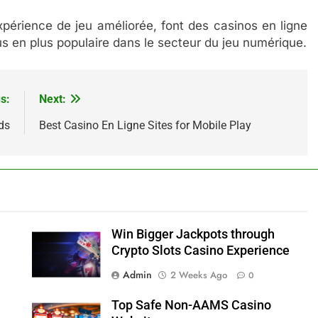
périence de jeu améliorée, font des casinos en ligne
s en plus populaire dans le secteur du jeu numérique.
s:
Next:
ds
Best Casino En Ligne Sites for Mobile Play
Win Bigger Jackpots through
Crypto Slots Casino Experience
Admin
2 Weeks Ago
0
Top Safe Non-AAMS Casino