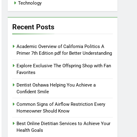
Technology
Recent Posts
Academic Overview of California Politics A
Primer 7th Edition pdf for Better Understanding
Explore Exclusive The Offspring Shop with Fan
Favorites
Dentist Oshawa Helping You Achieve a
Confident Smile
Common Signs of Airflow Restriction Every
Homeowner Should Know
Best Online Dietitian Services to Achieve Your
Health Goals