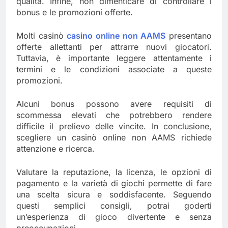
qualità. Infine, non dimenticare di controllare i
bonus e le promozioni offerte.
Molti casinò
casino online non AAMS
presentano
offerte allettanti per attrarre nuovi giocatori.
Tuttavia, è importante leggere attentamente i
termini e le condizioni associate a queste
promozioni.
Alcuni bonus possono avere requisiti di
scommessa elevati che potrebbero rendere
difficile il prelievo delle vincite. In conclusione,
scegliere un casinò online non AAMS richiede
attenzione e ricerca.
Valutare la reputazione, la licenza, le opzioni di
pagamento e la varietà di giochi permette di fare
una scelta sicura e soddisfacente. Seguendo
questi semplici consigli, potrai goderti
un’esperienza di gioco divertente e senza