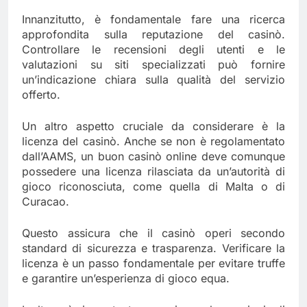
Innanzitutto, è fondamentale fare una ricerca
approfondita sulla reputazione del casinò.
Controllare le recensioni degli utenti e le
valutazioni su siti specializzati può fornire
un’indicazione chiara sulla qualità del servizio
offerto.
Un altro aspetto cruciale da considerare è la
licenza del casinò. Anche se non è regolamentato
dall’AAMS, un buon casinò online deve comunque
possedere una licenza rilasciata da un’autorità di
gioco riconosciuta, come quella di Malta o di
Curacao.
Questo assicura che il casinò operi secondo
standard di sicurezza e trasparenza. Verificare la
licenza è un passo fondamentale per evitare truffe
e garantire un’esperienza di gioco equa.