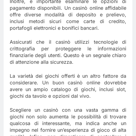
Inoltre, è importante esaminare le opzioni di
pagamento disponibili. Un casinò online affidabile
offre diverse modalità di deposito e prelievo,
inclusi metodi sicuri come carte di credito,
portafogli elettronici e bonifici bancari.
Assicurati che il casinò utilizzi tecnologie di
crittografia per proteggere le informazioni
finanziarie degli utenti. Questo è un segnale chiaro
di attenzione alla sicurezza.
La varietà dei giochi offerti è un altro fattore da
considerare. Un buon casinò online dovrebbe
avere un ampio catalogo di giochi, inclusi slot,
giochi da tavolo e opzioni dal vivo.
Scegliere un casinò con una vasta gamma di
giochi non solo aumenta le possibilità di trovare
qualcosa di interessante, ma indica anche un
impegno nel fornire un’esperienza di gioco di alta