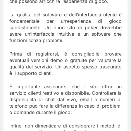
che possono arricchire l’esperienza di gioco.
La qualità del software e dell’interfaccia utente è
fondamentale per un’esperienza di gioco
soddisfacente. Un buon sito di poker dovrebbe
avere un’interfaccia intuitiva e un software che
funzioni senza problemi.
Prima di registrarsi, è consigliabile provare
eventuali versioni demo o gratuite per valutare la
qualità del servizio. Un aspetto spesso trascurato
è il supporto clienti.
È importante assicurarsi che il sito offra un
servizio clienti reattivo e disponibile. Controllare la
disponibilità di chat dal vivo, email o numeri di
telefono può fare la differenza in caso di problemi
o domande durante il gioco.
Infine, non dimenticare di considerare i metodi di