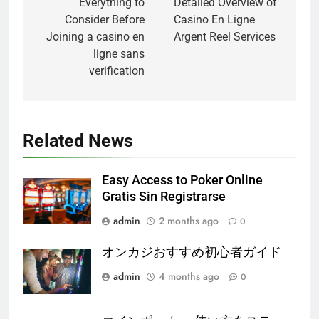
navigation
Everything to
Detailed Overview of
Consider Before
Casino En Ligne
Joining a casino en
Argent Reel Services
ligne sans
verification
Related News
Easy Access to Poker Online
Gratis Sin Registrarse
admin
2 months ago
0
オンカジおすすめ初心者ガイド
admin
4 months ago
0