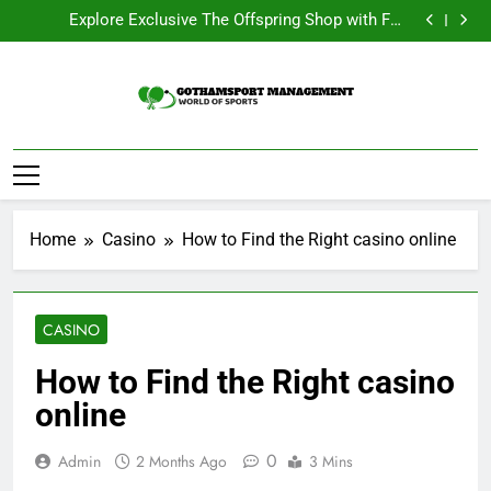
Academic Overview of California Politics A Primer
Skip
7th Edition pdf for Better Understanding
Explore Exclusive The Offspring Shop with Fan
to
Favorites
Dentist Oshawa Helping You Achieve a Confident
Smile
Common Signs of Airflow Restriction Every
content
Homeowner Should Know
Academic Overview of California Politics A Primer
7th Edition pdf for Better Understanding
Explore Exclusive The Offspring Shop with Fan
Favorites
Dentist Oshawa Helping You Achieve a Confident
Gothamsport
Smile
Common Signs of Airflow Restriction Every
World Of Sports
Homeowner Should Know
Management
Home
Casino
How to Find the Right casino online
CASINO
How to Find the Right casino
online
0
Admin
2 Months Ago
3 Mins