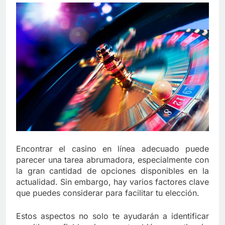
Encontrar el casino en línea adecuado puede
parecer una tarea abrumadora, especialmente con
la gran cantidad de opciones disponibles en la
actualidad. Sin embargo, hay varios factores clave
que puedes considerar para facilitar tu elección.
Estos aspectos no solo te ayudarán a identificar