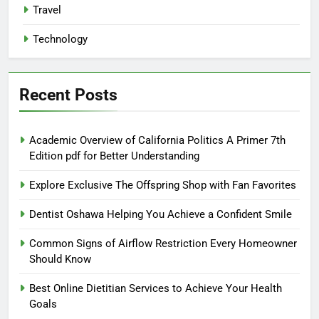
Travel
Technology
Recent Posts
Academic Overview of California Politics A Primer 7th
Edition pdf for Better Understanding
Explore Exclusive The Offspring Shop with Fan Favorites
Dentist Oshawa Helping You Achieve a Confident Smile
Common Signs of Airflow Restriction Every Homeowner
Should Know
Best Online Dietitian Services to Achieve Your Health
Goals