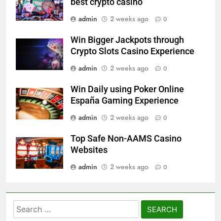
best crypto casino
admin
2 weeks ago
0
Win Bigger Jackpots through
Crypto Slots Casino Experience
admin
2 weeks ago
0
Win Daily using Poker Online
España Gaming Experience
admin
2 weeks ago
0
Top Safe Non-AAMS Casino
Websites
admin
2 weeks ago
0
Search
for: