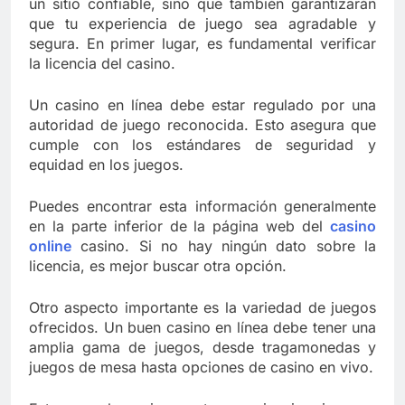
un sitio confiable, sino que también garantizarán
que tu experiencia de juego sea agradable y
segura. En primer lugar, es fundamental verificar
la licencia del casino.
Un casino en línea debe estar regulado por una
autoridad de juego reconocida. Esto asegura que
cumple con los estándares de seguridad y
equidad en los juegos.
Puedes encontrar esta información generalmente
en la parte inferior de la página web del
casino
online
casino. Si no hay ningún dato sobre la
licencia, es mejor buscar otra opción.
Otro aspecto importante es la variedad de juegos
ofrecidos. Un buen casino en línea debe tener una
amplia gama de juegos, desde tragamonedas y
juegos de mesa hasta opciones de casino en vivo.