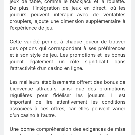
jeux de table, comme le blackjack et la roulette.
De plus, l’intégration de jeux en direct, où les
joueurs peuvent interagir avec de véritables
croupiers, ajoute une dimension supplémentaire à
l’expérience de jeu.
Cette variété permet à chaque joueur de trouver
des options qui correspondent à ses préférences
et à son style de jeu. Les promotions et les bonus
jouent également un rôle significatif dans
l’attractivité d’un casino en ligne.
Les meilleurs établissements offrent des bonus de
bienvenue attractifs, ainsi que des promotions
régulières pour fidéliser les joueurs. Il est
important de lire attentivement les conditions
associées à ces offres, car elles peuvent varier
d’un casino à l’autre.
Une bonne compréhension des exigences de mise