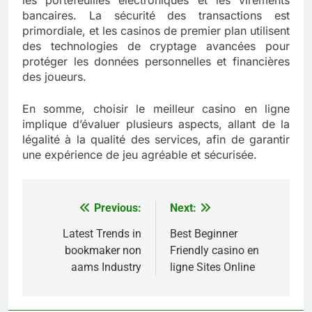
les portefeuilles électroniques et les virements
bancaires. La sécurité des transactions est
primordiale, et les casinos de premier plan utilisent
des technologies de cryptage avancées pour
protéger les données personnelles et financières
des joueurs.
En somme, choisir le meilleur casino en ligne
implique d’évaluer plusieurs aspects, allant de la
légalité à la qualité des services, afin de garantir
une expérience de jeu agréable et sécurisée.
Previous:
Next:
Post
navigation
Latest Trends in
Best Beginner
bookmaker non
Friendly casino en
aams Industry
ligne Sites Online