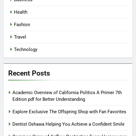
Health
Fashion
Travel
Technology
Recent Posts
Academic Overview of California Politics A Primer 7th
Edition pdf for Better Understanding
Explore Exclusive The Offspring Shop with Fan Favorites
Dentist Oshawa Helping You Achieve a Confident Smile