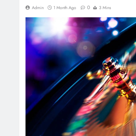
0
Admin
1 Month Ago
3 Mins