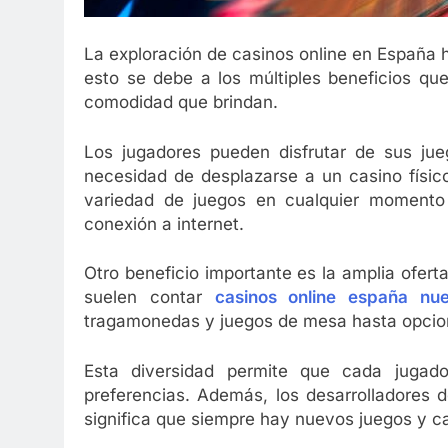
La exploración de casinos online en España 
esto se debe a los múltiples beneficios qu
comodidad que brindan.
Los jugadores pueden disfrutar de sus jue
necesidad de desplazarse a un casino físic
variedad de juegos en cualquier momento y
conexión a internet.
Otro beneficio importante es la amplia ofert
suelen contar
casinos online españa nu
tragamonedas y juegos de mesa hasta opcion
Esta diversidad permite que cada jugad
preferencias. Además, los desarrolladores 
significa que siempre hay nuevos juegos y ca