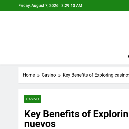
Skip
Friday, August 7, 2026
3:29:13 AM
to
content
Home
Casino
Key Benefits of Exploring casin
CASINO
Key Benefits of Explori
nuevos