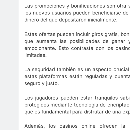
Las promociones y bonificaciones son otra v
los nuevos usuarios pueden beneficiarse de
dinero del que depositaron inicialmente.
Estas ofertas pueden incluir giros gratis, bo
que aumenta las posibilidades de ganar
emocionante. Esto contrasta con los casin
limitadas.
La seguridad también es un aspecto crucial
estas plataformas están reguladas y cuenta
seguro y justo.
Los jugadores pueden estar tranquilos sab
protegidos mediante tecnología de encriptac
que es fundamental para disfrutar de una exp
Además, los casinos online ofrecen la 