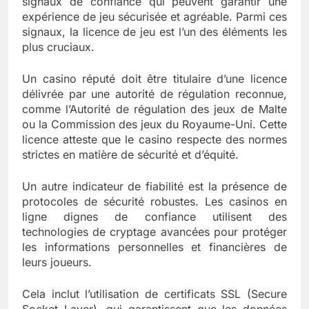
signaux de confiance qui peuvent garantir une
expérience de jeu sécurisée et agréable. Parmi ces
signaux, la licence de jeu est l’un des éléments les
plus cruciaux.
Un casino réputé doit être titulaire d’une licence
délivrée par une autorité de régulation reconnue,
comme l’Autorité de régulation des jeux de Malte
ou la Commission des jeux du Royaume-Uni. Cette
licence atteste que le casino respecte des normes
strictes en matière de sécurité et d’équité.
Un autre indicateur de fiabilité est la présence de
protocoles de sécurité robustes. Les casinos en
ligne dignes de confiance utilisent des
technologies de cryptage avancées pour protéger
les informations personnelles et financières de
leurs joueurs.
Cela inclut l’utilisation de certificats SSL (Secure