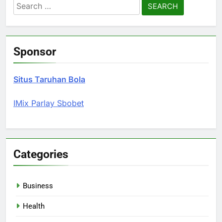
Search
for:
Sponsor
Situs Taruhan Bola
IMix Parlay Sbobet
Categories
Business
Health