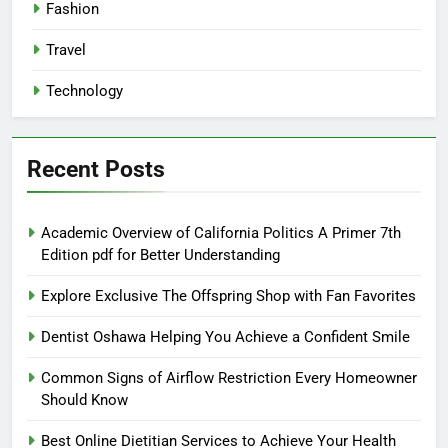
Fashion
Travel
Technology
Recent Posts
Academic Overview of California Politics A Primer 7th
Edition pdf for Better Understanding
Explore Exclusive The Offspring Shop with Fan Favorites
Dentist Oshawa Helping You Achieve a Confident Smile
Common Signs of Airflow Restriction Every Homeowner
Should Know
Best Online Dietitian Services to Achieve Your Health