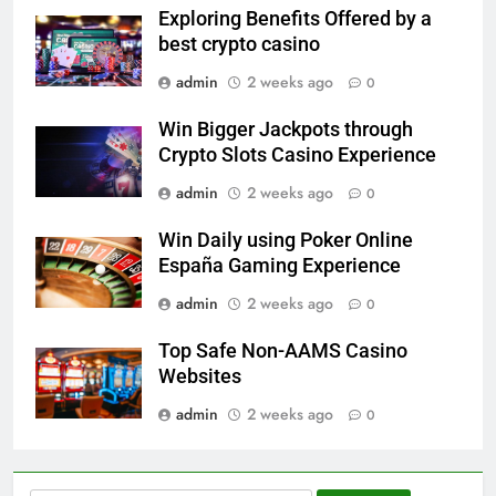
Exploring Benefits Offered by a
best crypto casino
admin
2 weeks ago
0
Win Bigger Jackpots through
Crypto Slots Casino Experience
admin
2 weeks ago
0
Win Daily using Poker Online
España Gaming Experience
admin
2 weeks ago
0
Top Safe Non-AAMS Casino
Websites
admin
2 weeks ago
0