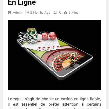
En Ligne
0
Admin
2 Months Ago
3 Mins
Lorsqu’il s’agit de choisir un casino en ligne fiable,
il est essentiel de prêter attention à certains