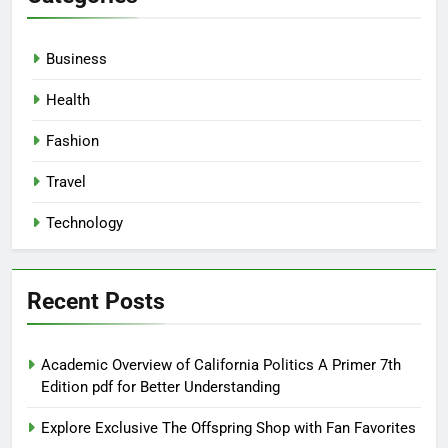
Business
Health
Fashion
Travel
Technology
Recent Posts
Academic Overview of California Politics A Primer 7th
Edition pdf for Better Understanding
Explore Exclusive The Offspring Shop with Fan Favorites