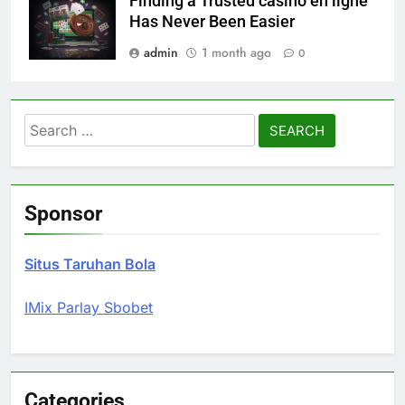
Finding a Trusted casino en ligne
Has Never Been Easier
admin
1 month ago
0
Search
for:
Sponsor
Situs Taruhan Bola
IMix Parlay Sbobet
Categories