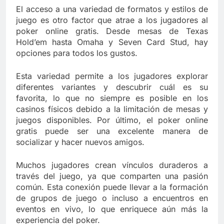
El acceso a una variedad de formatos y estilos de
juego es otro factor que atrae a los jugadores al
poker online gratis. Desde mesas de Texas
Hold’em hasta Omaha y Seven Card Stud, hay
opciones para todos los gustos.
Esta variedad permite a los jugadores explorar
diferentes variantes y descubrir cuál es su
favorita, lo que no siempre es posible en los
casinos físicos debido a la limitación de mesas y
juegos disponibles. Por último, el poker online
gratis puede ser una excelente manera de
socializar y hacer nuevos amigos.
Muchos jugadores crean vínculos duraderos a
través del juego, ya que comparten una pasión
común. Esta conexión puede llevar a la formación
de grupos de juego o incluso a encuentros en
eventos en vivo, lo que enriquece aún más la
experiencia del poker.