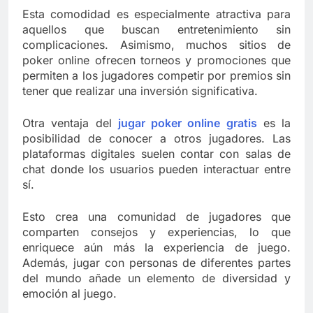
Esta comodidad es especialmente atractiva para
aquellos que buscan entretenimiento sin
complicaciones. Asimismo, muchos sitios de
poker online ofrecen torneos y promociones que
permiten a los jugadores competir por premios sin
tener que realizar una inversión significativa.
Otra ventaja del
jugar poker online gratis
es la
posibilidad de conocer a otros jugadores. Las
plataformas digitales suelen contar con salas de
chat donde los usuarios pueden interactuar entre
sí.
Esto crea una comunidad de jugadores que
comparten consejos y experiencias, lo que
enriquece aún más la experiencia de juego.
Además, jugar con personas de diferentes partes
del mundo añade un elemento de diversidad y
emoción al juego.