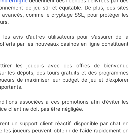
no en ligne
détiennent des licences délivrées par des
onnement de jeu sûr et équitable. De plus, ces sites
é avancés, comme le cryptage SSL, pour protéger les
urs.
e les avis d’autres utilisateurs pour s’assurer de la
offerts par les nouveaux casinos en ligne constituent
ttirer les joueurs avec des offres de bienvenue
sur les dépôts, des tours gratuits et des programmes
joueurs de maximiser leur budget de jeu et d’explorer
mportants.
onditions associées à ces promotions afin d’éviter les
ice client ne doit pas être négligée.
ent un support client réactif, disponible par chat en
ue les joueurs peuvent obtenir de l’aide rapidement en