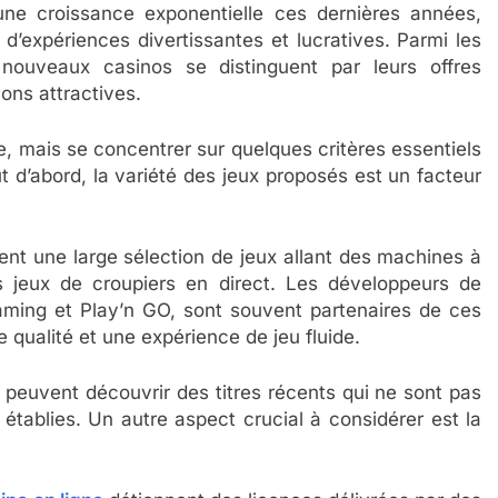
e croissance exponentielle ces dernières années,
d’expériences divertissantes et lucratives. Parmi les
 nouveaux casinos se distinguent par leurs offres
ions attractives.
xe, mais se concentrer sur quelques critères essentiels
t d’abord, la variété des jeux proposés est un facteur
ent une large sélection de jeux allant des machines à
 jeux de croupiers en direct. Les développeurs de
gaming et Play’n GO, sont souvent partenaires de ces
 qualité et une expérience de jeu fluide.
 peuvent découvrir des titres récents qui ne sont pas
établies. Un autre aspect crucial à considérer est la