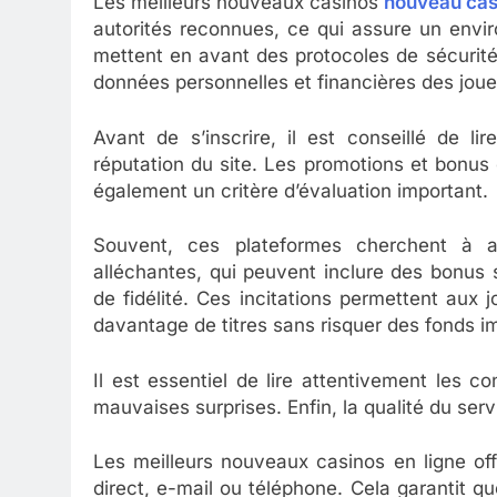
Les meilleurs nouveaux casinos
nouveau casi
autorités reconnues, ce qui assure un envir
mettent en avant des protocoles de sécurit
données personnelles et financières des joue
Avant de s’inscrire, il est conseillé de lir
réputation du site. Les promotions et bonus 
également un critère d’évaluation important.
Souvent, ces plateformes cherchent à a
alléchantes, qui peuvent inclure des bonus 
de fidélité. Ces incitations permettent aux 
davantage de titres sans risquer des fonds i
Il est essentiel de lire attentivement les c
mauvaises surprises. Enfin, la qualité du serv
Les meilleurs nouveaux casinos en ligne offr
direct, e-mail ou téléphone. Cela garantit q