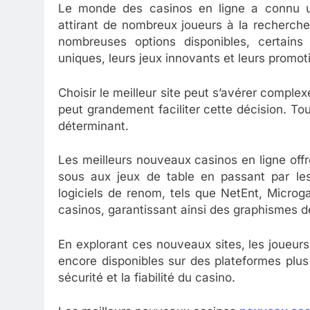
Le monde des casinos en ligne a connu un
attirant de nombreux joueurs à la recherche 
nombreuses options disponibles, certains
uniques, leurs jeux innovants et leurs promot
Choisir le meilleur site peut s’avérer comple
peut grandement faciliter cette décision. Tou
déterminant.
Les meilleurs nouveaux casinos en ligne offr
sous aux jeux de table en passant par les
logiciels de renom, tels que NetEnt, Micro
casinos, garantissant ainsi des graphismes de
En explorant ces nouveaux sites, les joueurs
encore disponibles sur des plateformes plus 
sécurité et la fiabilité du casino.