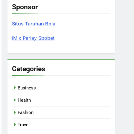
Sponsor
Situs Taruhan Bola
IMix Parlay Sbobet
Categories
Business
Health
Fashion
Travel