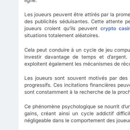
ligne.
Les joueurs peuvent être attirés par la prom
des publicités séduisantes. Cette attente pe
joueurs croient qu’ils peuvent
crypto casi
situations totalement aléatoires.
Cela peut conduire à un cycle de jeu compuls
investir davantage de temps et d’argent.
exploitent également les mécanismes de ré
Les joueurs sont souvent motivés par des b
progressifs. Ces incitations financières peu
sont constamment à la recherche de la proch
Ce phénomène psychologique se nourrit d’un
gains, créant ainsi un cycle addictif diffi
négligeable dans le comportement des joueur