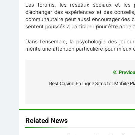
Les forums, les réseaux sociaux et les 
d’échanger des expériences et des conseils
communautaire peut aussi encourager des co
sentent poussés à participer pour être accept
Dans l’ensemble, la psychologie des joueur
mérite une attention particulière pour mieux 
Previou
Post
navigation
Best Casino En Ligne Sites for Mobile Pl
Related News