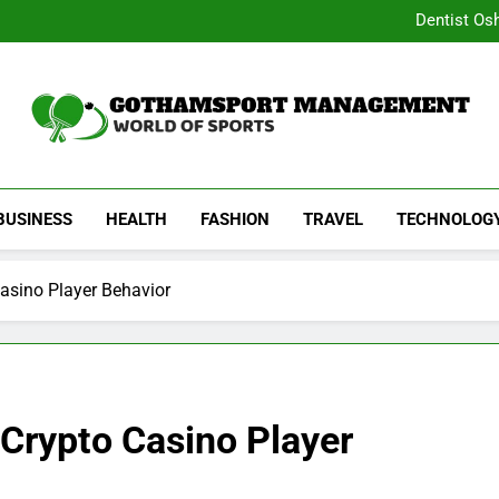
Explore Exc
Dentist Os
Common Signs of Airflow
Best Online Die
Explore Exc
Dentist Os
Common Signs of Airflow
Best Online Die
Gothamsport Manag
World Of Sports
BUSINESS
HEALTH
FASHION
TRAVEL
TECHNOLOG
asino Player Behavior
Crypto Casino Player