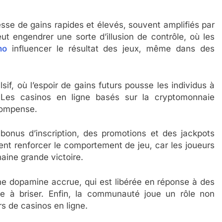
esse de gains rapides et élevés, souvent amplifiés par
ut engendrer une sorte d’illusion de contrôle, où les
no
influencer le résultat des jeux, même dans des
if, où l’espoir de gains futurs pousse les individus à
 Les casinos en ligne basés sur la cryptomonnaie
compense.
onus d’inscription, des promotions et des jackpots
vent renforcer le comportement de jeu, car les joueurs
aine grande victoire.
e dopamine accrue, qui est libérée en réponse à des
cile à briser. Enfin, la communauté joue un rôle non
s de casinos en ligne.