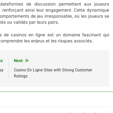
plateformes de discussion permettent aux joueurs
, renforçant ainsi leur engagement. Cette dynamique
mportements de jeu irresponsable, où les joueurs se
és ou validés par leurs pairs.
s de casinos en ligne est un domaine fascinant qui
comprendre les enjeux et les risques associés.
s:
Next:
ay
Casino En Ligne Sites with Strong Customer
Ratings