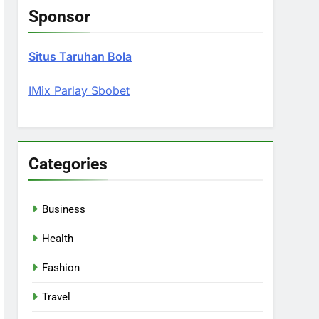
Sponsor
Situs Taruhan Bola
IMix Parlay Sbobet
Categories
Business
Health
Fashion
Travel