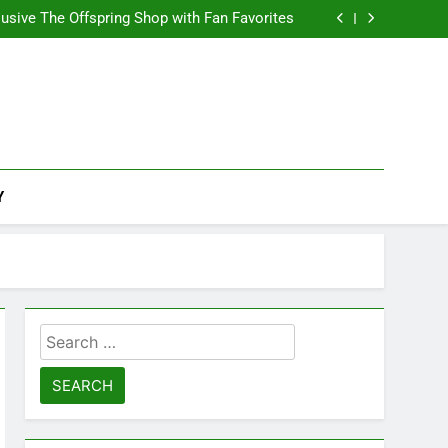
 Politics A Primer 7th Edition pdf for Better
Understanding
lusive The Offspring Shop with Fan Favorites
hawa Helping You Achieve a Confident Smile
 Restriction Every Homeowner Should Know
 Politics A Primer 7th Edition pdf for Better
Understanding
lusive The Offspring Shop with Fan Favorites
hawa Helping You Achieve a Confident Smile
 Restriction Every Homeowner Should Know
ement
Y
Search
for: