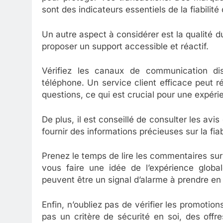
sont des indicateurs essentiels de la fiabilité 
Un autre aspect à considérer est la qualité d
proposer un support accessible et réactif.
Vérifiez les canaux de communication dis
téléphone. Un service client efficace peut
questions, ce qui est crucial pour une expéri
De plus, il est conseillé de consulter les avis
fournir des informations précieuses sur la fiabi
Prenez le temps de lire les commentaires sur
vous faire une idée de l’expérience global
peuvent être un signal d’alarme à prendre en
Enfin, n’oubliez pas de vérifier les promotions
pas un critère de sécurité en soi, des offr