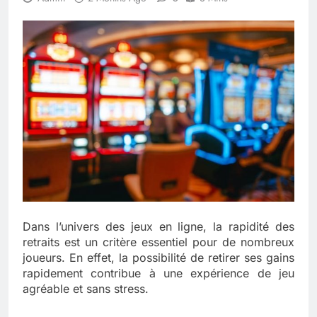
Dans l’univers des jeux en ligne, la rapidité des
retraits est un critère essentiel pour de nombreux
joueurs. En effet, la possibilité de retirer ses gains
rapidement contribue à une expérience de jeu
agréable et sans stress.